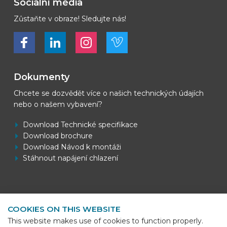
Sociální média
Zůstaňte v obraze! Sledujte nás!
Bekijk ons op Facebook
Bekijk ons op LinkedIn
Bekijk ons op LinkedIn
Bekijk ons op Vimeo
Dokumenty
Chcete se dozvědět více o našich technických údajích
nebo o našem vybavení?
Download Technické specifikace
Download brochure
Download Návod k montáži
Stáhnout napájení chlazení
Kontaktní informace
COOKIES ON THIS WEBSITE
BEKS Systems
This website makes use of cookies to function properly.
Meerheide 58