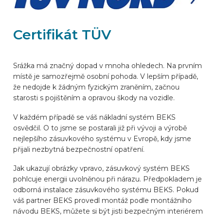
ZNAČKY AUTOMOBILŮ
Certifikát TÜV
KONTAKT
Srážka má značný dopad v mnoha ohledech. Na prvním
místě je samozřejmě osobní pohoda. V lepším případě,
VYBAVIT ONLINE
že nedojde k žádným fyzickým zraněním, začnou
starosti s pojištěním a opravou škody na vozidle.
CS
V každém případě se váš nákladní systém BEKS
osvědčil. O to jsme se postarali již při vývoji a výrobě
nejlepšího zásuvkového systému v Evropě, kdy jsme
přijali nezbytná bezpečnostní opatření.
Jak ukazují obrázky vpravo, zásuvkový systém BEKS
pohlcuje energii uvolněnou při nárazu. Předpokladem je
odborná instalace zásuvkového systému BEKS. Pokud
váš partner BEKS provedl montáž podle montážního
návodu BEKS, můžete si být jisti bezpečným interiérem