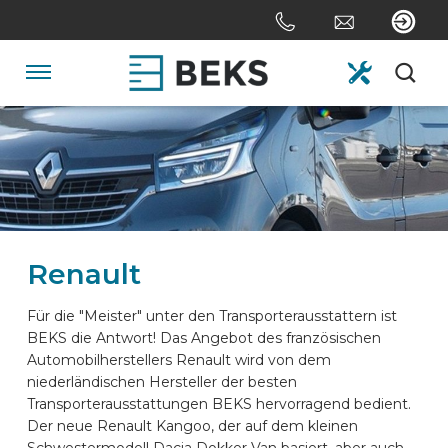
Skip
links
Jump
to
Navigation
the
content
HOME
Jump
to
the
ÜBER UNS
navigation
Renault
SYSTEME
Für die "Meister" unter den Transporterausstattern ist
BEKS die Antwort! Das Angebot des französischen
ANPASSUNG
Automobilherstellers Renault wird von dem
niederländischen Hersteller der besten
Transporterausstattungen BEKS hervorragend bedient.
SEKTOREN
Der neue Renault Kangoo, der auf dem kleinen
Schwestermodell Dacia Dokker Van basiert, aber auch