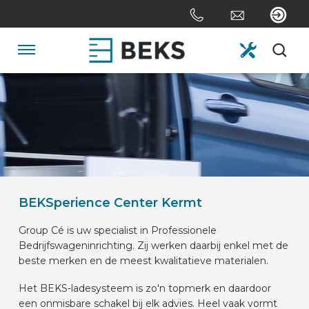
Sla
links
over
Spring
Navigatie
naar
de
HOME
inhoud
Spring
naar
OVER ONS
navigatie
SYSTEMEN
BEKSperience Center Kermt
Group Cé is uw specialist in Professionele
MAATWERK
Bedrijfswageninrichting. Zij werken daarbij enkel met de
beste merken en de meest kwalitatieve materialen.
SECTOREN
Het BEKS-ladesysteem is zo'n topmerk en daardoor
een onmisbare schakel bij elk advies. Heel vaak vormt