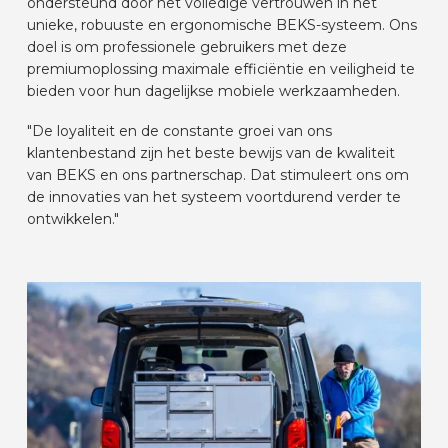
ondersteund door het volledige vertrouwen in het
AUTOMERKEN
unieke, robuuste en ergonomische BEKS-systeem. Ons
doel is om professionele gebruikers met deze
premiumoplossing maximale efficiëntie en veiligheid te
bieden voor hun dagelijkse mobiele werkzaamheden.
CONTACT
"De loyaliteit en de constante groei van ons
klantenbestand zijn het beste bewijs van de kwaliteit
VOERTUIG INRICHTEN
van BEKS en ons partnerschap. Dat stimuleert ons om
de innovaties van het systeem voortdurend verder te
ontwikkelen."
NL