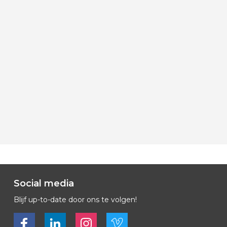
Social media
Blijf up-to-date door ons te volgen!
Bekijk ons op Facebook
Bekijk ons op LinkedIn
Bekijk ons op LinkedIn
Bekijk ons op Vimeo