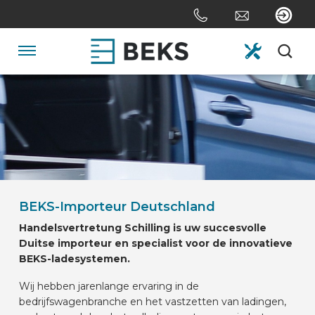
Sla
links
over
Spring
Navigatie
naar
de
HOME
inhoud
Spring
naar
OVER ONS
navigatie
SYSTEMEN
BEKS-Importeur Deutschland
Handelsvertretung Schilling is uw succesvolle
MAATWERK
Duitse importeur en specialist voor de innovatieve
BEKS-ladesystemen.
SECTOREN
Wij hebben jarenlange ervaring in de
bedrijfswagenbranche en het vastzetten van ladingen,