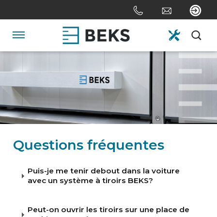
Skip
links
Aller
au
Navigation
contenu
Jump
HOME
to
the
navigation
DE NOUS
SYSTÈMES
Questions fréquentes
SUR MESURE
Puis-je me tenir debout dans la voiture
avec un système à tiroirs BEKS?
SECTEURS
Peut-on ouvrir les tiroirs sur une place de