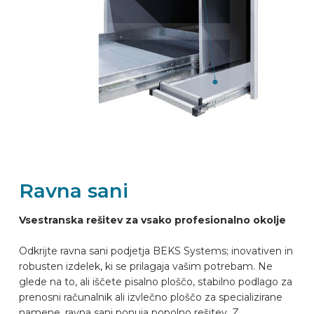
PREPOZNAVALNIK AVTOMOBILOV
PIŠITE NA
OPREMLJANJE VOZILA
SL
Ravna sani
Vsestranska rešitev za vsako profesionalno okolje
Odkrijte ravna sani podjetja BEKS Systems; inovativen in
robusten izdelek, ki se prilagaja vašim potrebam. Ne
glede na to, ali iščete pisalno ploščo, stabilno podlago za
prenosni računalnik ali izvlečno ploščo za specializirane
namene, ravna sani ponuja popolno rešitev. Z