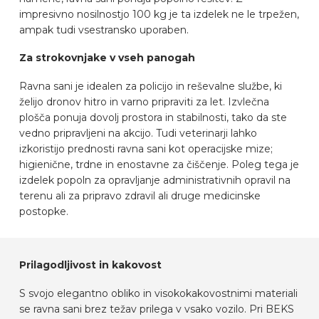
impresivno nosilnostjo 100 kg je ta izdelek ne le trpežen,
ampak tudi vsestransko uporaben.
Za strokovnjake v vseh panogah
Ravna sani je idealen za policijo in reševalne službe, ki
želijo dronov hitro in varno pripraviti za let. Izvlečna
plošča ponuja dovolj prostora in stabilnosti, tako da ste
vedno pripravljeni na akcijo. Tudi veterinarji lahko
izkoristijo prednosti ravna sani kot operacijske mize;
higienične, trdne in enostavne za čiščenje. Poleg tega je
izdelek popoln za opravljanje administrativnih opravil na
terenu ali za pripravo zdravil ali druge medicinske
postopke.
Prilagodljivost in kakovost
S svojo elegantno obliko in visokokakovostnimi materiali
se ravna sani brez težav prilega v vsako vozilo. Pri BEKS