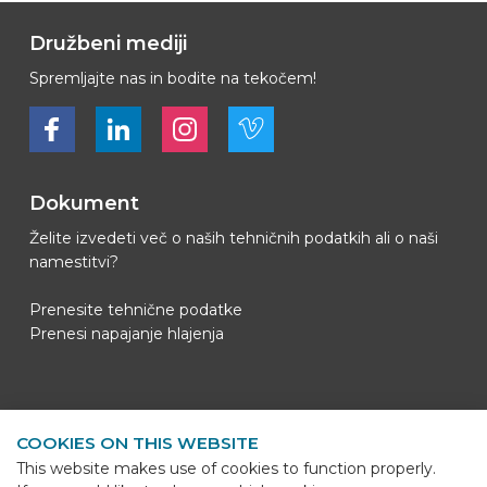
Družbeni mediji
Spremljajte nas in bodite na tekočem!
Bekijk ons op Facebook
Bekijk ons op LinkedIn
Bekijk ons op LinkedIn
Bekijk ons op Vimeo
Dokument
Želite izvedeti več o naših tehničnih podatkih ali o naši
namestitvi?
Prenesite tehnične podatke
Prenesi napajanje hlajenja
Kontaktni podatki
COOKIES ON THIS WEBSITE
BEKS Systems
This website makes use of cookies to function properly.
Meerheide 58