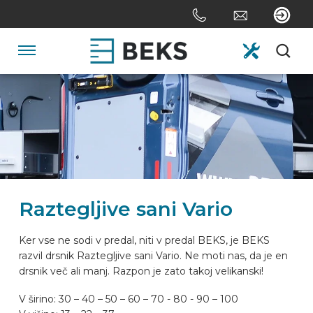
Skip
links
Jump
to
Navigation
the
content
HOME
Jump
to
the
O NAS
navigation
SISTEMI
Raztegljive sani Vario
PO MERI
Ker vse ne sodi v predal, niti v predal BEKS, je BEKS
razvil drsnik Raztegljive sani Vario. Ne moti nas, da je en
drsnik več ali manj. Razpon je zato takoj velikanski!
SEKTOR
V širino: 30 – 40 – 50 – 60 – 70 - 80 - 90 – 100