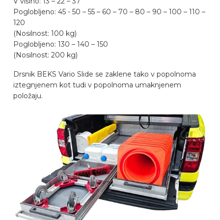
V višino: 13 – 22 – 37
Poglobljeno: 45 - 50 – 55 – 60 – 70 – 80 – 90 – 100 – 110 –
PREPOZNAVALNIK AVTOMOBILOV
120
(Nosilnost: 100 kg)
Poglobljeno: 130 – 140 – 150
PIŠITE NA
(Nosilnost: 200 kg)
Drsnik BEKS Vario Slide se zaklene tako v popolnoma
OPREMLJANJE VOZILA
iztegnjenem kot tudi v popolnoma umaknjenem
položaju.
SL