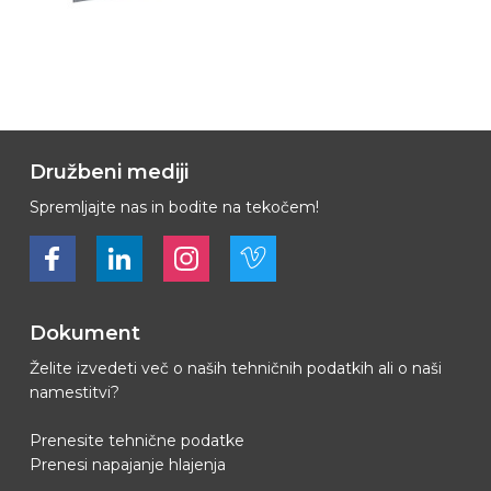
Družbeni mediji
Spremljajte nas in bodite na tekočem!
Bekijk ons op Facebook
Bekijk ons op LinkedIn
Bekijk ons op LinkedIn
Bekijk ons op Vimeo
Dokument
Želite izvedeti več o naših tehničnih podatkih ali o naši
namestitvi?
Prenesite tehnične podatke
Prenesi napajanje hlajenja