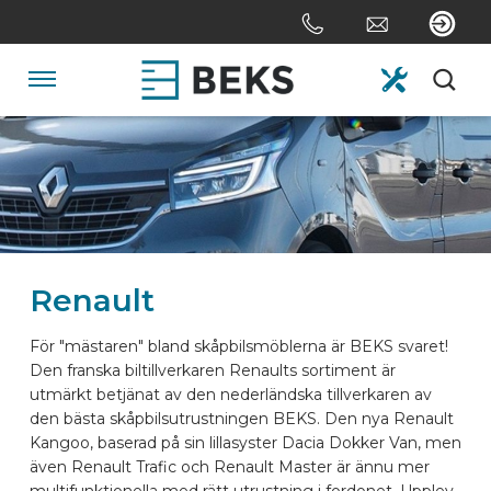
Skip
links
Jump
to
Navigation
the
content
HOME
Jump
to
the
OM OSS
navigation
Renault
SYSTEM
För "mästaren" bland skåpbilsmöblerna är BEKS svaret!
Den franska biltillverkaren Renaults sortiment är
SKRÄDDARSYDD
utmärkt betjänat av den nederländska tillverkaren av
den bästa skåpbilsutrustningen BEKS. Den nya Renault
Kangoo, baserad på sin lillasyster Dacia Dokker Van, men
SEKTORERNA
även Renault Trafic och Renault Master är ännu mer
multifunktionella med rätt utrustning i fordonet. Upplev