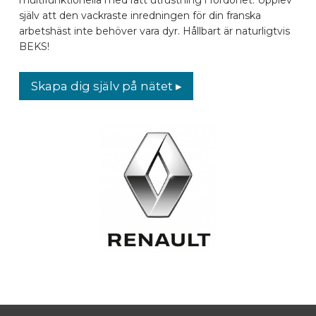
själv att den vackraste inredningen för din franska
BILMÄRKEN
arbetshäst inte behöver vara dyr. Hållbart är naturligtvis
BEKS!
KONTAKTA
Skapa dig själv på nätet ▸
KONFIGURERA ONLINE
SV