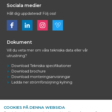
Sociala medier
Håll dig uppdaterad! Följ oss!
Bekijk ons op Facebook
Bekijk ons op LinkedIn
Bekijk ons op LinkedIn
Bekijk ons op Vimeo
Dokument
Vill du veta mer om våra tekniska data eller vår
utrustning?
Download Tekniska specifikationer
Download brochure
Download monteringsanvisningar
Ladda ner strömförsörjning kylning
Kontaktuppgifter
COOKIES PÅ DENNA WEBSIDA
BEKS Systems