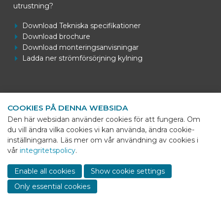
utrustning?
Download Tekniska specifikationer
Download brochure
Download monteringsanvisningar
Ladda ner strömförsörjning kylning
Kontaktuppgifter
COOKIES PÅ DENNA WEBSIDA
BEKS Systems
Den här websidan använder cookies för att fungera. Om
Meerheide 58
du vill ändra vilka cookies vi kan använda, ändra cookie-
5521 DZ Eersel
inställningarna. Läs mer om vår användning av cookies i
vår
integritetspolicy
.
Telefoon
+31 (0)85 - 064 58 92
Sho
cont
E-mail
info@beks-systems.com
Enable all cookies
Show cookie settings
info
Only essential cookies
© 2026 - BEKS Systems
Sitemap
Dealer login
-
Privacy statement