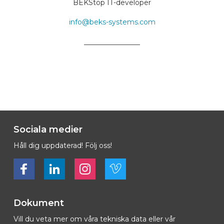
BEKStop IT-developer
info@beks-systems.com
________________
Sociala medier
Håll dig uppdaterad! Följ oss!
Bekijk ons op Facebook
Bekijk ons op LinkedIn
Bekijk ons op LinkedIn
Bekijk ons op Vimeo
Dokument
Vill du veta mer om våra tekniska data eller vår