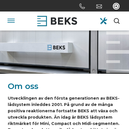
Skip
links
Jump
to
Navigation
the
content
HOME
Jump
to
the
OM OSS
navigation
SYSTEM
Om oss
SKRÄDDARSYDD
Utvecklingen av den första generationen av BEKS-
lådsystem inleddes 2001. På grund av de många
positiva reaktionerna fortsatte BEKS att växa och
SEKTORERNA
utveckla produkten. Än idag är BEKS lådsystem
riktmärket för Mini, Compact och Midi-segmenten.