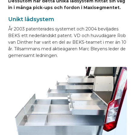
Dessutom har detta unika lådsystem hittat sin väg
BILMÄRKEN
in i många pick-ups och fordon i Maxisegmentet.
Unikt lådsystem
KONTAKTA
År 2003 patenterades systemet och 2004 beviljades
BEKS ett nederländskt patent. VD och huvudägare Rob
van Dinther har varit en del av BEKS-teamet i mer än 10
KONFIGURERA ONLINE
år. Tillsammans med aktieägaren Marc Bleyens leder de
gemensamt ledningen.
SV