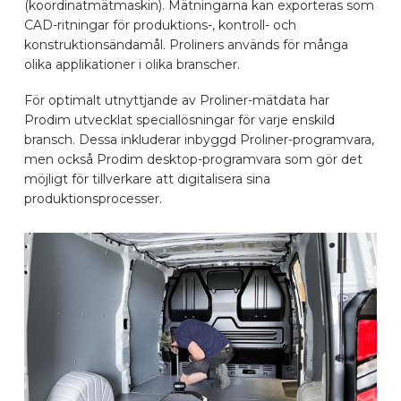
(koordinatmätmaskin). Mätningarna kan exporteras som
BILMÄRKEN
CAD-ritningar för produktions-, kontroll- och
konstruktionsändamål. Proliners används för många
olika applikationer i olika branscher.
KONTAKTA
För optimalt utnyttjande av Proliner-mätdata har
Prodim utvecklat speciallösningar för varje enskild
bransch. Dessa inkluderar inbyggd Proliner-programvara,
KONFIGURERA ONLINE
men också Prodim desktop-programvara som gör det
möjligt för tillverkare att digitalisera sina
produktionsprocesser.
SV