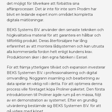
det möjligt för tillverkare att förbättra sina
affärsprocesser. Det är inte för inte som Prodim har
blivit en ledande expert inom området kompletta
digitala mätlösningar.
BEKS Systems B.V. använder den senaste tekniken och
högkvalitativa material för att garantera en hållbar och
tillförlitlig produkt. Deras återförsäljare har lång
erfarenhet av att montera lådsystemen och kan utrusta
alla kommersiella fordon helt enligt kundens krav.
Produktionen sker i den egna fabriken i Eersel.
För att främja ytterligare tillväxt och expansion investerar
BEKS Systemen B.V. i professionalisering och digital
omvandling. Noggrann insamling och bearbetning av
data spelar en viktig roll i detta. För att optimera denna
process ville företaget köpa Proliner-paketet. Den första
introduktionen till Proliner ägde rum på en mässa, följt
av en demonstration av systemet. Efter en grundlig
utvärdering bestämde sig BEKS Systemen B.V. för att
gå vidare med köpet.