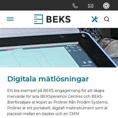
Skip
links
Jump
to
Navigation
the
content
HOME
Jump
to
the
OM OSS
navigation
SYSTEM
Digitala mätlösningar
SKRÄDDARSYDD
Ett bra exempel på BEKS engagemang för att skapa
mervärde för sina BEKSperience Centres och BEKS-
återförsäljare är köpet av Proliner från Prodim Systems.
SEKTORERNA
Proliner är ett portabelt, digitalt mätinstrument som är
placerat mellan en tracker och en CMM