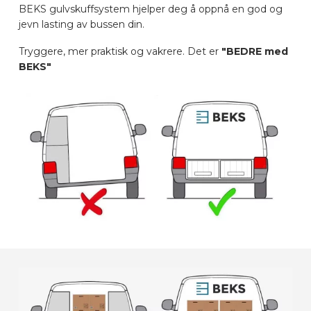
BEKS gulvskuffsystem hjelper deg å oppnå en god og
BILMERKER
jevn lasting av bussen din.
Tryggere, mer praktisk og vakrere. Det er
"BEDRE med
KONTAKT
BEKS"
KJØRETØYUTSTYR ONLINE
NO