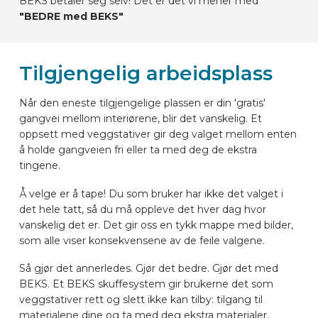
BEKS betaler seg selv! Det er det vi mener med
"BEDRE med BEKS"
Tilgjengelig arbeidsplass
Når den eneste tilgjengelige plassen er din 'gratis'
gangvei mellom interiørene, blir det vanskelig. Et
oppsett med veggstativer gir deg valget mellom enten
å holde gangveien fri eller ta med deg de ekstra
tingene.
Å velge er å tape! Du som bruker har ikke det valget i
det hele tatt, så du må oppleve det hver dag hvor
vanskelig det er. Det gir oss en tykk mappe med bilder,
som alle viser konsekvensene av de feile valgene.
Så gjør det annerledes. Gjør det bedre. Gjør det med
BEKS. Et BEKS skuffesystem gir brukerne det som
veggstativer rett og slett ikke kan tilby: tilgang til
materialene dine og ta med deg ekstra materialer.