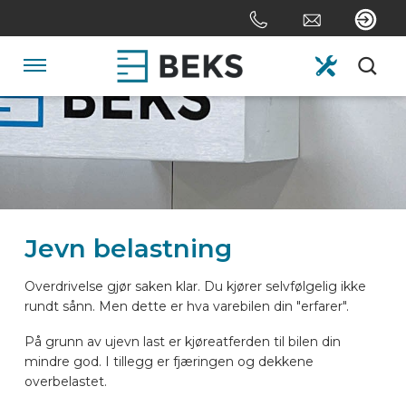
Skip
links
Jump
to
Navigation
the
content
HOME
Jump
to
the
OM OSS
navigation
Jevn belastning
SYSTEMER
Overdrivelse gjør saken klar. Du kjører selvfølgelig ikke
rundt sånn. Men dette er hva varebilen din "erfarer".
SKREDDERSYDD
På grunn av ujevn last er kjøreatferden til bilen din
mindre god. I tillegg er fjæringen og dekkene
SEKTORER
overbelastet.