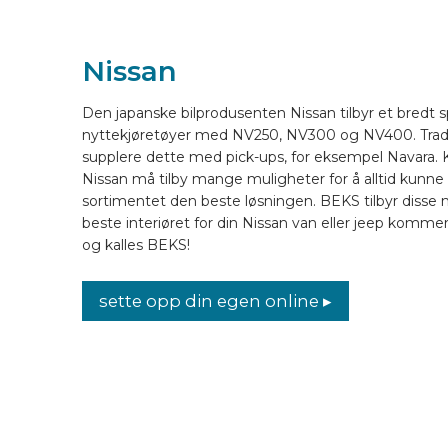
KJØRETØYUTSTYR ONLINE
Nissan
NO
Den japanske bilprodusenten Nissan tilbyr et bredt 
nyttekjøretøyer med NV250, NV300 og NV400. Tradisj
supplere dette med pick-ups, for eksempel Navara. K
Nissan må tilby mange muligheter for å alltid kunne 
sortimentet den beste løsningen. BEKS tilbyr disse
beste interiøret for din Nissan van eller jeep kommer
og kalles BEKS!
sette opp din egen online ▸