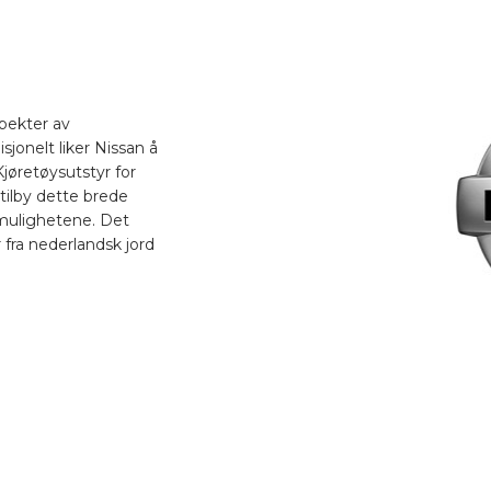
spekter av
onelt liker Nissan å
jøretøysutstyr for
tilby dette brede
 mulighetene. Det
 fra nederlandsk jord