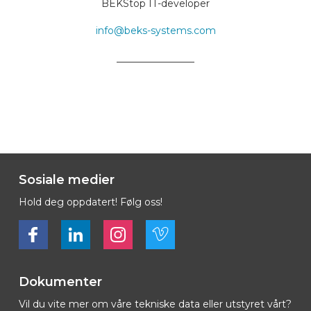
BEKStop IT-developer
info@beks-systems.com
________________
Sosiale medier
Hold deg oppdatert! Følg oss!
Bekijk ons op Facebook
Bekijk ons op LinkedIn
Bekijk ons op LinkedIn
Bekijk ons op Vimeo
Dokumenter
Vil du vite mer om våre tekniske data eller utstyret vårt?