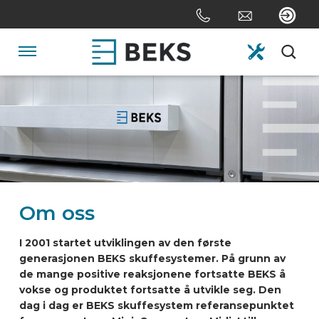
Skip
links
Jump
to
Navigation
the
content
HOME
Jump
to
the
OM OSS
navigation
SYSTEMER
Om oss
SKREDDERSYDD
I 2001 startet utviklingen av den første
generasjonen BEKS skuffesystemer. På grunn av
de mange positive reaksjonene fortsatte BEKS å
SEKTORER
vokse og produktet fortsatte å utvikle seg. Den
dag i dag er BEKS skuffesystem referansepunktet