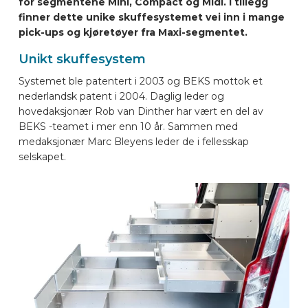
for segmentene Mini, Compact og Midi. I tillegg
BILMERKER
finner dette unike skuffesystemet vei inn i mange
pick-ups og kjøretøyer fra Maxi-segmentet.
Unikt skuffesystem
KONTAKT
Systemet ble patentert i 2003 og BEKS mottok et
nederlandsk patent i 2004. Daglig leder og
KJØRETØYUTSTYR ONLINE
hovedaksjonær Rob van Dinther har vært en del av
BEKS -teamet i mer enn 10 år. Sammen med
medaksjonær Marc Bleyens leder de i fellesskap
NO
selskapet.