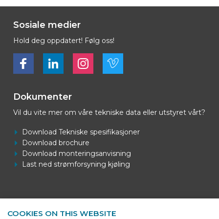
Sosiale medier
Hold deg oppdatert! Følg oss!
Bekijk ons op Facebook
Bekijk ons op LinkedIn
Bekijk ons op LinkedIn
Bekijk ons op Vimeo
Dokumenter
Vil du vite mer om våre tekniske data eller utstyret vårt?
Download Tekniske spesifikasjoner
Download brochure
Download monteringsanvisning
Last ned strømforsyning kjøling
Kontaktinformasjon
COOKIES ON THIS WEBSITE