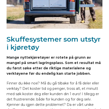
BILMERKER
KONTAKT
Skuffesystemer som utstyr
KJØRETØYUTSTYR ONLINE
i kjøretøy
NO
Mange nyttekjøretøyer er rotete på grunn av
mangel på smart lagringsplass. Som et resultat må
du først søke etter de riktige materialene og
verktøyene før du endelig kan starte jobben.
Finner du ikke noe? Må du gå tilbake for å få deler eller
verktøy? Det koster tid og penger, tross alt, et minutt
med søk koster deg eller kunden din 1 euro! I tillegg er
det frustrerende; både for kunden og for deg selv.
Kjenner du igjen dette problemet? Da er vårt unike